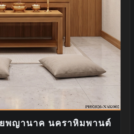
ายพญานาค นคราหิมพานต์