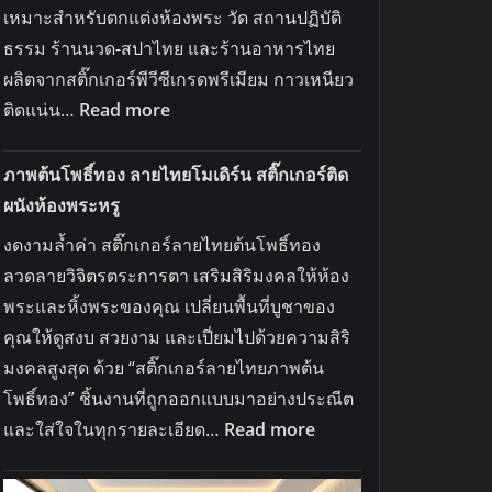
เหมาะสำหรับตกแต่งห้องพระ วัด สถานปฏิบัติ
ธรรม ร้านนวด-สปาไทย และร้านอาหารไทย
ผลิตจากสติ๊กเกอร์พีวีซีเกรดพรีเมียม กาวเหนียว
:
ติดแน่น…
Read more
สติ๊กเกอร์
ต้น
ภาพต้นโพธิ์ทอง ลายไทยโมเดิร์น สติ๊กเกอร์ติด
โพธิ์ทอง
ผนังห้องพระหรู
พญานาค
งดงามล้ำค่า สติ๊กเกอร์ลายไทยต้นโพธิ์ทอง
เสริม
ลวดลายวิจิตรตระการตา เสริมสิริมงคลให้ห้อง
มงคล
พระและหิ้งพระของคุณ เปลี่ยนพื้นที่บูชาของ
แต่ง
คุณให้ดูสงบ สวยงาม และเปี่ยมไปด้วยความสิริ
ห้อง
มงคลสูงสุด ด้วย “สติ๊กเกอร์ลายไทยภาพต้น
พระ
โพธิ์ทอง” ชิ้นงานที่ถูกออกแบบมาอย่างประณีต
[ST-
:
และใส่ใจในทุกรายละเอียด…
Read more
NAK-
ภาพ
SPE-
ต้น