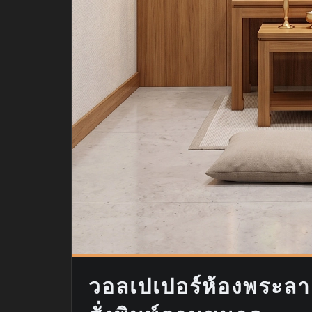
วอลเปเปอร์ห้องพระล