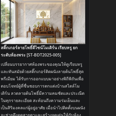
012]
โพธิ์ทอง
ลาย
ไทย
โม
เดิร์น
สติ๊กเกอร์
สติ๊กเกอร์ลายโพธิ์ดีไซน์โมเดิร์น เรียบหรู ยก
ติด
ระดับห้องพระ [ST-BDT2025-005]
ผนัง
เปลี่ยนบรรยากาศห้องพระของคุณให้ดูเรียบหรู
ห้อง
และทันสมัยด้วยสติ๊กเกอร์ติดผนังลายต้นโพธิ์สุด
พระ
พรีเมียม ได้รับการออกแบบมาอย่างพิถีพิถันเพื่อ
หรู
ตอบโจทย์ผู้ที่ชื่นชอบการตกแต่งบ้านสไตล์โม
เดิร์น ลวดลายต้นโพธิ์มีความคมชัดและประณีต
ในทุกรายละเอียด สะท้อนถึงความร่มเย็นและ
เป็นสิริมงคลแก่ผู้อยู่อาศัย เมื่อนำไปติดตั้งบนผนัง
จะช่วยดึงดูดสายตาและสร้างจุดเด่นให้กับห้อง