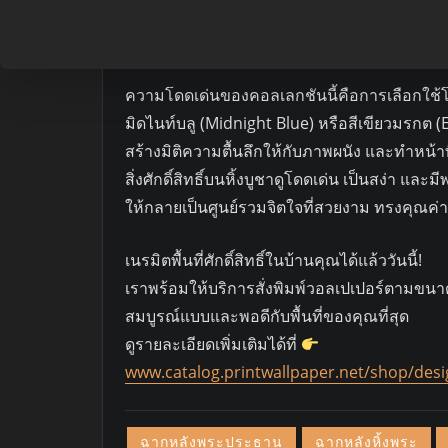
ลายเส้นที่ละมุนละไม ล่องลอยเด่นชัดอยู่ท่าม
และสงบร่มเย็นให้แก่พื้นที่ของคุณ
ความโดดเด่นของคอลเลกชันนี้คือการเลือกใช้โทนสี
มิดไนท์บลู (Midnight Blue) หรือสีเขียวมรกต (
สร้างมิติความตื้นลึกให้กับภาพผนัง และทำหน้าท
สิ่งศักดิ์สิทธิ์บนหิ้งบูชาดูโดดเด่น เป็นสง่า แ
ให้กลายเป็นศูนย์รวมจิตใจที่สวยงาม ทรงคุณค
เนรมิตพื้นที่ศักดิ์สิทธิ์ในบ้านคุณได้แล้ววันนี้!
เราพร้อมให้บริการสั่งพิมพ์วอลเปเปอร์ตามขนาด
สมบูรณ์แบบและพอดีกับพื้นที่ของคุณที่สุด
ดูรายละเอียดเพิ่มเติมได้ที่
www.catalog.printwallpaper.net/shop/desi
ฉากหลังพระประธาน
ฉากหลังหิ้งพระ