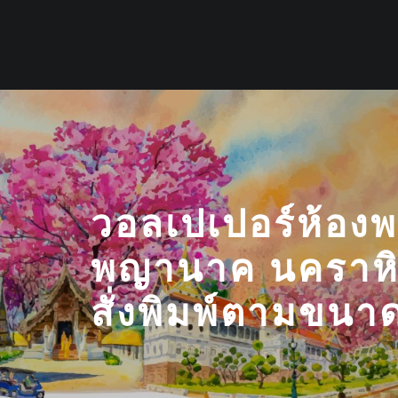
Skip
to
content
วอลเปเปอร์ห้อง
พญานาค นคราหิ
สั่งพิมพ์ตามขนา