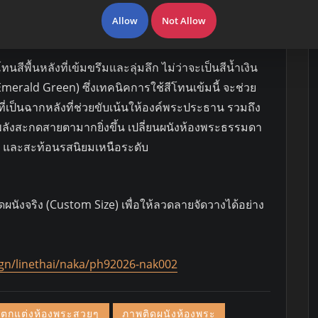
กลางหมู่เมฆเหนือจินตนาการ มอบบรรยากาศที่ทั้งสง่างาม
Allow
Not Allow
พื้นหลังที่เข้มขรึมและลุ่มลึก ไม่ว่าจะเป็นสีน้ำเงิน
Emerald Green) ซึ่งเทคนิคการใช้สีโทนเข้มนี้ จะช่วย
ี่เป็นฉากหลังที่ช่วยขับเน้นให้องค์พระประธาน รวมถึง
ละมีพลังสะกดสายตามากยิ่งขึ้น เปลี่ยนผนังห้องพระธรรมดา
่า และสะท้อนรสนิยมเหนือระดับ
ผนังจริง (Custom Size) เพื่อให้ลวดลายจัดวางได้อย่าง
gn/linethai/naka/ph92026-nak002
ตกแต่งห้องพระสวยๆ
ภาพติดผนังห้องพระ