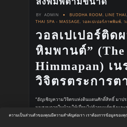
สั่งพิมพ์ตามขนาด
BY
ADMIN
BUDDHA ROOM
,
LINE THAI
THAI SPA - MASSAGE
,
วอลเปเปอร์ภาพพิมพ์
,
ว
วอลเปเปอร์ติด
หิมพานต์” (The
Himmapan) เนร
วิจิตรตระการต
“อัญเชิญความวิจิตรแห่งดินแดนศักดิ์สิทธิ์ มาป
มุมสงบภายในบ้านให้เปี่ยมไปด้วยมนต์ขลังและพ
าหิมพานต์’ (The Ethereal Himmapan) ผลงานศ
ความเป็นส่วนตัวของคุณมีความสำคัญต่อเรา เราต้องการข้อมูลของค
ไว้ด้วยกันอย่างลงตัว ถ่ายทอดความน่าเกรงข