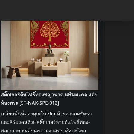
มงคล
ให้
ห้อง
พระ
แบบ
ง่ายๆ
ไม่
ต้อง
ง้อ
ช่าง!
สติ๊กเกอร์ต้นโพธิ์ทองพญานาค เสริมมงคล แต่ง
ห้องพระ [ST-NAK-SPE-012]
เปลี่ยนพื้นที่ของคุณให้เปี่ยมด้วยความศรัทธา
และสิริมงคลด้วย สติ๊กเกอร์ลายต้นโพธิ์ทอง-
พญานาค สะท้อนความงามของศิลปะไทย