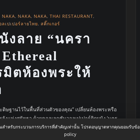
,
NAKA
,
NAKA
,
NAKA
,
THAI RESTAURANT
,
อลเปเปอร์ลายไทย
,
สติ๊กเกอร์
ผนังลาย “นครา
 Ethereal
มิตห้องพระให้
า
ระดิษฐานไว้ในพื้นที่ส่วนตัวของคุณ” เปลี่ยนห้องพระหรือ
ลังแห่งศรัทธา ด้วยคอลเลกชันวอลเปเปอร์ติดผนัง ‘นคร
ิลปะที่ผสมผสานความเชื่อและงานดีไซน์ร่วมสมัยเข้า
ุณสำหรับกระบวนการบริการที่สำคัญเท่านั้น โปรดอนุญาตหากคุณยอมรับข้
policy
ามขององค์พญานาคและเหล่าทวยเทพผู้พิทักษ์ศาสนา ผ่าน