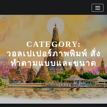
Skip
to
content
CATEGORY:
วอลเปเปอร์ภาพพิมพ์ สั่ง
ทำตามแบบและขนาด
Home