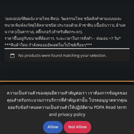
วอลเปเปอร์ติดผนัง ลายไทย ศิลปะ วัฒธรรมไทย ชนิดสั่งทำตามแบบและ
ขนาด พิมพ์ลงวัสดุได้หลายชนิด ประกอบด้วย ผ้าซาติน (เนื้อมันวาว), ผ้าแค
นวาส (เป็นตาราง), สติ๊กเกอร์ (สำหรับติดกระจก).
ราคาขึ้นอยู่กับขนาดที่ต้องการ, ระยะเวลาในการสั่งทำ – ส่งมอบ <7 วัน*
***สินค้าใหม่ กำลังทยอยอัพเดตในเว็ปไซต์เรื่อยๆ***
No products were found matching your selection.
ความเป็นส่วนตัวของคุณมีความสำคัญต่อเรา เราต้องการข้อมูลของ
คุณสำหรับกระบวนการบริการที่สำคัญเท่านั้น โปรดอนุญาตหากคุณ
ติดต่อเรา
ยอมรับข้อกำหนดความเป็นส่วนตัวให้ปฏิบัติตาม PDPA
Read term
and privacy policy
Tel :
062-880-4201
Allow
Not Allow
Line :
@printwall