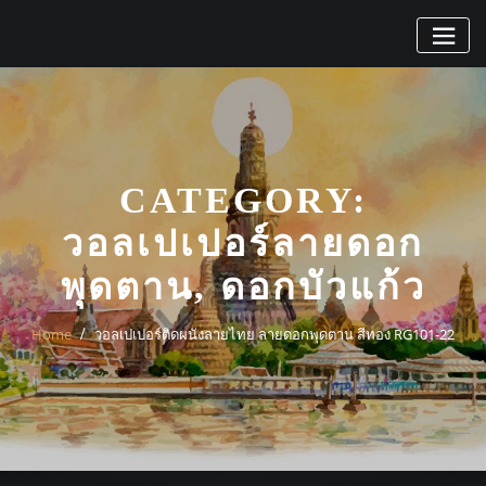
Skip
to
content
CATEGORY:
วอลเปเปอร์ลายดอก
พุดตาน, ดอกบัวแก้ว
Home
วอลเปเปอร์ติดผนังลายไทย ลายดอกพุดตาน สีทอง RG101-22