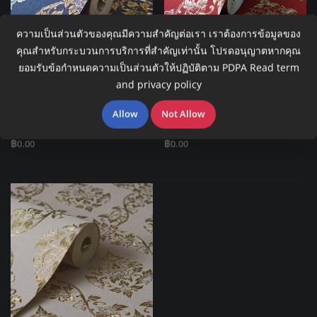
ความเป็นส่วนตัวของคุณมีความสำคัญต่อเรา เราต้องการข้อมูลของ
คุณสำหรับกระบวนการบริการที่สำคัญเท่านั้น โปรดอนุญาตหากคุณ
ยอมรับข้อกำหนดความเป็นส่วนตัวให้ปฏิบัติตาม PDPA
Read term
and privacy policy
วอลเปเปอร์ติดผนังลายไทย
วอลเปเปอร์ติดผนังลายไทย
ลายดอกพุดตาน สีทอง-พื้น
ลายดอกพุดตาน สีทอง-พื้นแดง
Allow
Not Allow
น้ำเงิน RG101-09
RG101-08
฿
0.00
฿
0.00