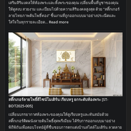
เสริมสิริมงคลให้ห้องพระและหิ้งพระของคุณ เปลี่ยนพื้นที่บูชาของคุณ
เสริม
ให้ดูสงบ สวยงาม และเปี่ยมไปด้วยความสิริมงคลสูงสุด ด้วย “สติ๊กเกอร์
มงคล
ลายไทยภาพต้นโพธิ์ทอง” ชิ้นงานที่ถูกออกแบบมาอย่างประณีตและ
แต่ง
:
ใส่ใจในทุกรายละเอียด…
Read more
ห้อง
ภาพ
พระ
ต้น
[ST-
โพธิ์ทอง
NAK-
ลาย
SPE-
ไทย
012]
โม
เดิร์น
สติ๊กเกอร์
ติด
ผนัง
ห้อง
พระ
สติ๊กเกอร์ลายโพธิ์ดีไซน์โมเดิร์น เรียบหรู ยกระดับห้องพระ [ST-
หรู
BDT2025-005]
เปลี่ยนบรรยากาศห้องพระของคุณให้ดูเรียบหรูและทันสมัยด้วย
สติ๊กเกอร์ติดผนังลายต้นโพธิ์สุดพรีเมียม ได้รับการออกแบบมาอย่าง
พิถีพิถันเพื่อตอบโจทย์ผู้ที่ชื่นชอบการตกแต่งบ้านสไตล์โมเดิร์น ลวดลาย