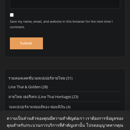
Save my name, email, and website in this browser for the next time I
comment.
51
รวมคอลเลคชั่นวอลเปเปอร์ลายไทย
51
products
28
Line Thai & Golden
28
products
23
ลายไทย เฮอริเทจ (Line Thai Heritage)
23
products
4
วอลเปเปอร์ลายฟอยส์ทอง ฟอยส์เงิน
4
products
7
วอลเปเปอร์ลายดอกพุดตาน, ดอกบัวแก้ว
7
ความเป็นส่วนตัวของคุณมีความสำคัญต่อเรา เราต้องการข้อมูลของ
products
คุณสำหรับกระบวนการบริการที่สำคัญเท่านั้น โปรดอนุญาตหากคุณ
6
วอลเปเปอร์ลายเทพนม
6