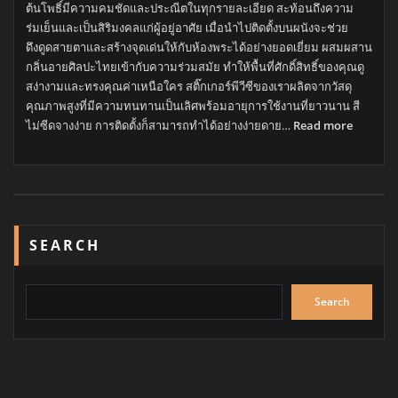
ต้นโพธิ์มีความคมชัดและประณีตในทุกรายละเอียด สะท้อนถึงความ
ร่มเย็นและเป็นสิริมงคลแก่ผู้อยู่อาศัย เมื่อนำไปติดตั้งบนผนังจะช่วย
ดึงดูดสายตาและสร้างจุดเด่นให้กับห้องพระได้อย่างยอดเยี่ยม ผสมผสาน
กลิ่นอายศิลปะไทยเข้ากับความร่วมสมัย ทำให้พื้นที่ศักดิ์สิทธิ์ของคุณดู
สง่างามและทรงคุณค่าเหนือใคร สติ๊กเกอร์พีวีซีของเราผลิตจากวัสดุ
คุณภาพสูงที่มีความทนทานเป็นเลิศพร้อมอายุการใช้งานที่ยาวนาน สี
:
ไม่ซีดจางง่าย การติดตั้งก็สามารถทำได้อย่างง่ายดาย…
Read more
สติ๊กเกอร์
ลาย
โพธิ์
ดี
ไซน์
โม
SEARCH
เดิร์น
เรียบ
หรู
Search
ยก
ระดับ
ห้อง
พระ
[ST-