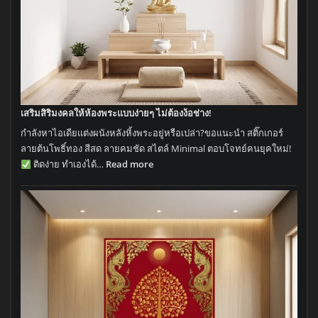
เสริมสิริมงคลให้ห้องพระแบบง่ายๆ ไม่ต้องง้อช่าง!
กำลังหาไอเดียแต่งผนังหลังหิ้งพระอยู่หรือเปล่า?ขอแนะนำ สติ๊กเกอร์
ลายต้นโพธิ์ทอง สีสด ลายคมชัด สไตล์ Minimal ตอบโจทย์คนยุคใหม่!
:
ติดง่าย ทำเองได้…
Read more
เสริม
สิริ
มงคล
ให้
ห้อง
พระ
แบบ
ง่ายๆ
ไม่