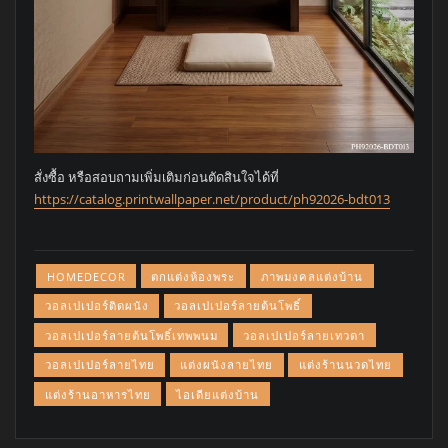
สั่งซื้อ หรือสอบถามเพิ่มเติมก่อนตัดสินใจได้ที่
https://catalog.printwallpaper.net/product/ph92026-bdt013
HOMEDECOR
ตกแต่งห้องพระ
ภาพมงคลแต่งบ้าน
วอลเปเปอร์ติดผนัง
วอลเปเปอร์ลายต้นโพธิ์
วอลเปเปอร์ลายต้นโพธิ์เทพพนม
วอลเปเปอร์ลายเทวดา
วอลเปเปอร์ลายไทย
แต่งผนังลายไทย
แต่งร้านนวดไทย
แต่งร้านอาหารไทย
ไอเดียแต่งบ้าน