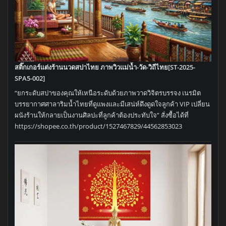
สติ๊กเกอร์แต่งร้านนวดสปาไทย ภาพวิวแม่น้ำ-วัด-วิถีไทย[ST-2025-
SPA5-002]
“ยกระดับสปาของคุณให้เหนือระดับด้วยภาพวาดวิจิตรบรรจง เนรมิต
บรรยากาศศาลาริมน้ำไทยที่ดูแพงและมีเสน่ห์ดึงดูดใจลูกค้า VIP เปลี่ยน
ผนังร้านให้กลายเป็นงานศิลปะที่ลูกค้าต้องประทับใจ” สั่งซื้อได้ที่
https://shopee.co.th/product/1527467829/44562853023