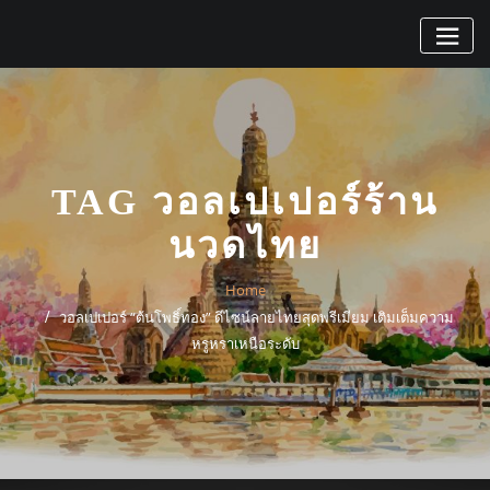
Skip
to
content
TAG วอลเปเปอร์ร้าน
นวดไทย
Home
วอลเปเปอร์ “ต้นโพธิ์ทอง” ดีไซน์ลายไทยสุดพรีเมียม เติมเต็มความ
หรูหราเหนือระดับ