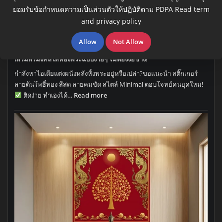
ยอมรับข้อกำหนดความเป็นส่วนตัวให้ปฏิบัติตาม PDPA
Read term
and privacy policy
Allow
Not Allow
เสริมสิริมงคลให้ห้องพระแบบง่ายๆ ไม่ต้องง้อช่าง!
กำลังหาไอเดียแต่งผนังหลังหิ้งพระอยู่หรือเปล่า?ขอแนะนำ สติ๊กเกอร์
ลายต้นโพธิ์ทอง สีสด ลายคมชัด สไตล์ Minimal ตอบโจทย์คนยุคใหม่!
:
ติดง่าย ทำเองได้…
Read more
เสริม
สิริ
มงคล
ให้
ห้อง
พระ
แบบ
ง่ายๆ
ไม่
ต้อง
ง้อ