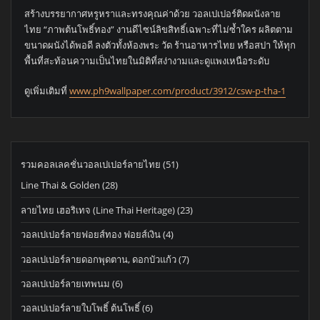
สร้างบรรยากาศหรูหราและทรงคุณค่าด้วย วอลเปเปอร์ติดผนังลาย
ไทย “ภาพต้นโพธิ์ทอง” งานดีไซน์ลิขสิทธิ์เฉพาะที่ไม่ซ้ำใคร ผลิตตาม
ขนาดผนังได้พอดี ลงตัวทั้งห้องพระ วัด ร้านอาหารไทย หรือสปา ให้ทุก
พื้นที่สะท้อนความเป็นไทยในมิติที่สง่างามและดูแพงเหนือระดับ
ดูเพิ่มเติมที่
www.ph9wallpaper.com/product/3912/csw-p-tha-1
51
รวมคอลเลคชั่นวอลเปเปอร์ลายไทย
51
products
28
Line Thai & Golden
28
products
23
ลายไทย เฮอริเทจ (Line Thai Heritage)
23
products
4
วอลเปเปอร์ลายฟอยส์ทอง ฟอยส์เงิน
4
products
7
วอลเปเปอร์ลายดอกพุดตาน, ดอกบัวแก้ว
7
products
6
วอลเปเปอร์ลายเทพนม
6
products
6
วอลเปเปอร์ลายใบโพธิ์ ต้นโพธิ์
6