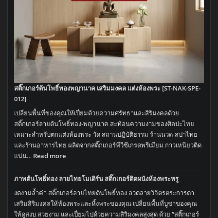
ช่าง!
สติ๊กเกอร์ต้นโพธิ์ทองพญานาค เสริมมงคล แต่งห้องพระ [ST-NAK-SPE-
012]
เปลี่ยนพื้นที่ของคุณให้เปี่ยมด้วยความศรัทธาและสิริมงคลด้วย
สติ๊กเกอร์ลายต้นโพธิ์ทอง-พญานาค สะท้อนความงามของศิลปะไทย
เหมาะสำหรับตกแต่งห้องพระ วัด สถานปฏิบัติธรรม ร้านนวด-สปาไทย
และร้านอาหารไทย ผลิตจากสติ๊กเกอร์พีวีซีเกรดพรีเมียม กาวเหนียวติด
:
แน่น…
Read more
สติ๊กเกอร์
ต้น
ภาพต้นโพธิ์ทอง ลายไทยโมเดิร์น สติ๊กเกอร์ติดผนังห้องพระหรู
โพธิ์ทอง
งดงามล้ำค่า สติ๊กเกอร์ลายไทยต้นโพธิ์ทอง ลวดลายวิจิตรตระการตา
พญานาค
เสริมสิริมงคลให้ห้องพระและหิ้งพระของคุณ เปลี่ยนพื้นที่บูชาของคุณ
เสริม
ให้ดูสงบ สวยงาม และเปี่ยมไปด้วยความสิริมงคลสูงสุด ด้วย “สติ๊กเกอร์