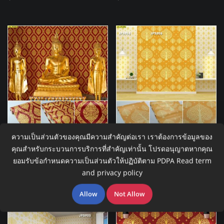
ความเป็นส่วนตัวของคุณมีความสำคัญต่อเรา เราต้องการข้อมูลของ
วอลเปเปอร์ติดผนังลายไทย
วอลเปเปอร์ติดผนังลายไทย
ลายพุ่มข้าวบิณฑ์ สีทอง-พื้น
ลายต้นโพธิ์ สีทอง-พื้นทอง
คุณสำหรับกระบวนการบริการที่สำคัญเท่านั้น โปรดอนุญาตหากคุณ
แดง JPS501
JPS305
ยอมรับข้อกำหนดความเป็นส่วนตัวให้ปฏิบัติตาม PDPA
Read term
฿
0.00
฿
0.00
and privacy policy
Allow
Not Allow