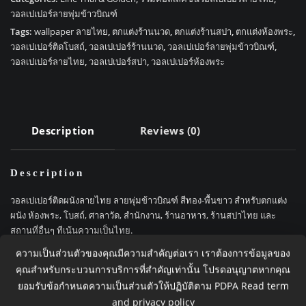
ลาย
วอลเปเปอร์ลายพุ่มข้าวบิณฑ์
พุ่ม
Tags:
wallpaper ลายไทย
,
ตกแต่งร้านนวด
,
ตกแต่งร้านสปา
,
ตกแต่งห้องพระ
,
ข้าว
วอลเปเปอร์ติดโบสถ์
,
วอลเปเปอร์ร้านนวด
,
วอลเปเปอร์ลายพุ่มข้าวบิณฑ์
,
บิณฑ์
วอลเปเปอร์ลายไทย
,
วอลเปเปอร์สปา
,
วอลเปเปอร์ห้องพระ
สี
ทอง-
พื้น
ขาว
Description
Reviews (0)
JPS503
quantity
Description
วอลเปเปอร์ติดผนังลายไทย ลายพุ่มข้าวบิณฑ์ สีทอง-พื้นขาว สำหรับตกแต่ง
ผนัง ห้องพระ, โบสถ์, ศาลาวัด, สำนักงาน, ร้านอาหาร, ร้านสปาไทย และ
สถานที่อื่นๆ ทีเน้นความเป็นไทย.
ความเป็นส่วนตัวของคุณมีความสำคัญต่อเรา เราต้องการข้อมูลของ
วอลเปเปอร์ชนิดไวนิลหลังกระดาษ ขนาดหน้ากว้าง 51 เซนติเมตร ยาว 10
คุณสำหรับกระบวนการบริการที่สำคัญเท่านั้น โปรดอนุญาตหากคุณ
เมตร, 1 ม้วนติดได้ประมาณ 4 ตารางเมตร (เผื่อต่อลายและการติดตั้ง)
ยอมรับข้อกำหนดความเป็นส่วนตัวให้ปฏิบัติตาม PDPA
Read term
and privacy policy
การติดตั้ง วอลเปเปอร์ไม่มีกาวในตัว ต้องทากาวที่กระดาษด้านหลังเพื่อติดตั้ง