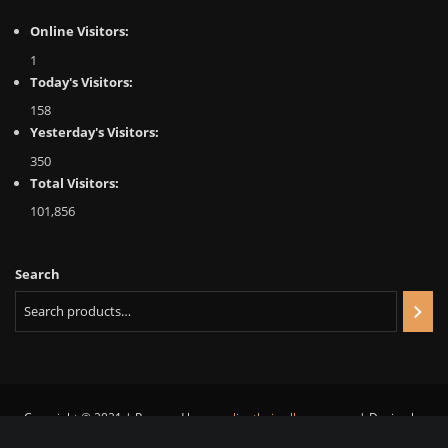
Online Visitors:
1
Today's Visitors:
158
Yesterday's Visitors:
350
Total Visitors:
101,856
Search
Copyright © 2021 | Powered by
www.linethaiwallpaper.com
|
Design by
Line Thai Wallpaper Team