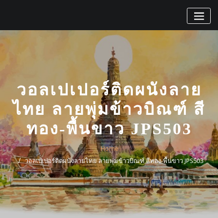
Skip
to
content
วอลเปเปอร์ติดผนังลาย
ไทย ลายพุ่มข้าวบิณฑ์ สี
ทอง-พื้นขาว JPS503
Home
วอลเปเปอร์ติดผนังลายไทย ลายพุ่มข้าวบิณฑ์ สีทอง-พื้นขาว JPS503