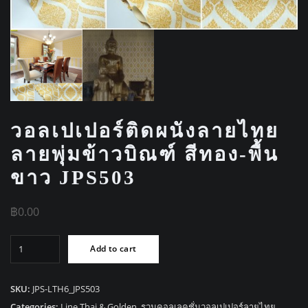
วอลเปเปอร์ติดผนังลายไทย
ลายพุ่มข้าวบิณฑ์ สีทอง-พื้น
ขาว JPS503
฿
0.00
วอลเปเปอร์
Add to cart
ติด
ผนัง
ลาย
SKU:
JPS-LTH6_JPS503
ไทย
Categories:
Line Thai & Golden
,
รวมคอลเลคชั่นวอลเปเปอร์ลายไทย
,