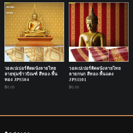
วอลเปเปอร์ติดผนังลายไทย
วอลเปเปอร์ติดผนังลายไทย
ลายพุ่มข้าวบิณฑ์ สีทอง-พื้น
ลายกนก สีทอง-พื้นแดง
ทอง JPS504
JPS1101
฿
0.00
฿
0.00