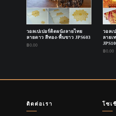
วอลเปเปอร์ติดผนังลายไทย
วอลเป
ลายดาว สีทอง-พื้นขาว JPS603
ลายเท
JPS10
฿
0.00
฿
0.00
ติดต่อเรา
โซเช