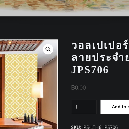
วอลเปเปอร
ลายประจำย
JPS706
฿
0.00
วอลเปเปอร์
Add to 
ติด
ผนัง
SKU:
JPS-LTH6_JPS706
ลาย