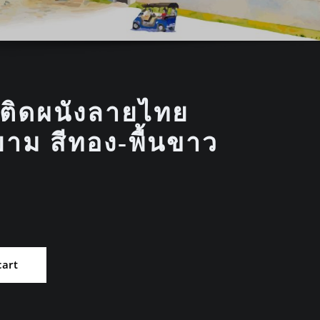
์ติดผนังลายไทย
าม สีทอง-พื้นขาว
cart