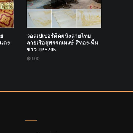
ทย
วอลเปเปอร์ติดผนังลายไทย
นแดง
ลายเรือสุพรรณหงษ์ สีทอง-พื้น
ขาว JPS205
฿
0.00