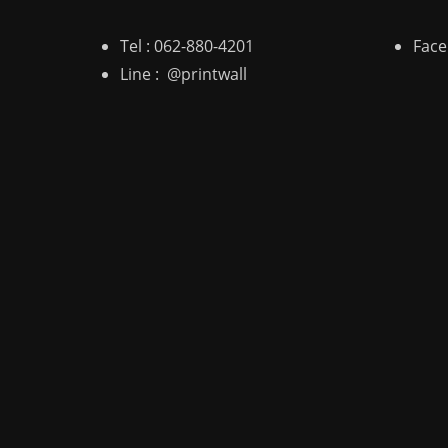
Tel :
062-880-4201
Fac
Line :
@printwall