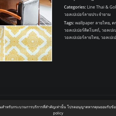
ไทย
Categories:
Line Thai & Go
ลาย
วอลเปเปอร์ลายประจำยาม
ประจำ
Tags:
wallpaper ลายไทย
,
ต
ยาม
วอลเปเปอร์ติดโบสถ์
,
วอลเปเ
สี
วอลเปเปอร์ลายไทย
,
วอลเปเป
ทอง-
พื้น
ขาว
JPS706
quantity
ุณสำหรับกระบวนการบริการที่สำคัญเท่านั้น โปรดอนุญาตหากคุณยอมรับข้
policy