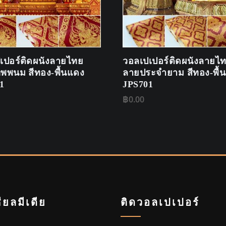
เปอร์ติดผนังลายไทย
วอลเปเปอร์ติดผนังลายไ
พพนม สีทอง-พื้นแดง
ลายประจำยาม สีทอง-พื้
1
JPS701
฿
0.00
ียลมีเดีย
ติดวอลเปเปอร์