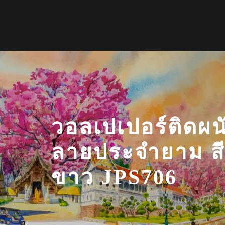
Skip
to
content
วอลเปเปอร์ติดผ
ลายประจำยาม สี
ขาว JPS706