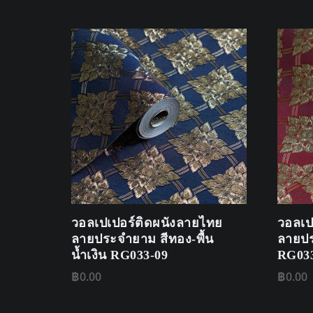
วอลเปเปอร์ติดผนังลายไทย
วอลเป
ลายประจำยาม สีทอง-พื้น
ลายปร
น้ำเงิน RG033-09
RG033
฿
0.00
฿
0.00