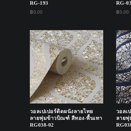
RG-193
RG-0
฿
0.00
฿
0.00
วอลเปเปอร์ติดผนังลายไทย
วอลเป
ลายพุ่มข้าวบิณฑ์ สีทอง-พื้นเทา
ลายพุ่
RG038-02
RG038