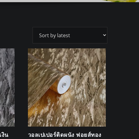
เงิน
วอลเปเปอร์ติดผนัง ฟอยส์ทอง