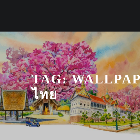
Skip
to
content
TAG:
WALLPAP
ไทย