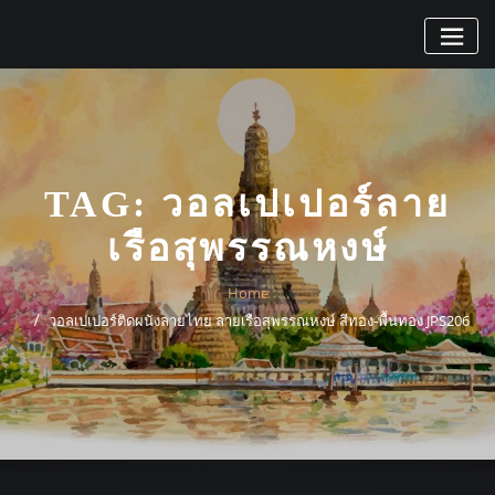
Skip
to
content
TAG:
วอลเปเปอร์ลาย
เรือสุพรรณหงษ์
Home
วอลเปเปอร์ติดผนังลายไทย ลายเรือสุพรรณหงษ์ สีทอง-พื้นทอง JPS206